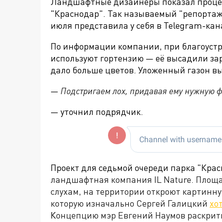
Ландшафтные дизайнеры показал процес
"Краснодар". Так называемый "репортаж
июля представила у себя в Telegram-кан
По информации компании, при благоустр
используют гортензию — её высадили зар
дало больше цветов. Уложенный газон в
—
Подстригаем лох, придавая ему нужную ф
— уточнил подрядчик.
Проект для седьмой очереди парка "Кра
ландшафтная компания IL Nature. Площ
слухам, на территории откроют картинну
которую изначально Сергей Галицкий
хо
К
онцепцию мэр Евгений Наумов раскрити