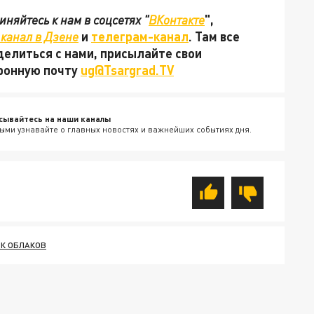
няйтесь к нам в соцсетях "
ВКонтакте
",
канал в Дзене
и
телеграм-канал
. Там все
делиться с нами, присылайте свои
тронную почту
ug@Tsargrad.TV
сывайтесь на наши каналы
ыми узнавайте о главных новостях и важнейших событиях дня.
К ОБЛАКОВ