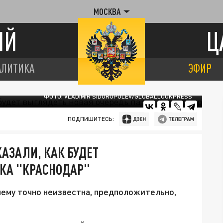
МОСКВА
ИЙ
Ц
АЛИТИКА
ЭФИР
ФОТО: VLADIMIR SIDOROPOLEV/GLOBALLOOKPRESS
ПОДПИШИТЕСЬ:
ЗАЛИ, КАК БУДЕТ
РКА "КРАСНОДАР"
ему точно неизвестна, предположительно,