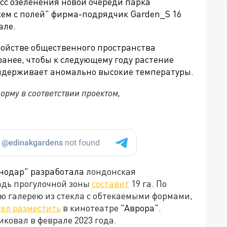
с озеленения новой очереди парка
ем с полей" фирма-подрядчик Garden_S 16
але.
ойстве общественного пространства
анее, чтобы к следующему году растение
ыдерживает аномально высокие температуры.
орму в соответствии проектом,
снодар" разработала
лондонская
адь прогулочной зоны
составит
19 га. По
ю галерею из стекла с обтекаемыми формами,
тел разместить
в кинотеатре
"Аврора".
ковал в феврале 2023 года.