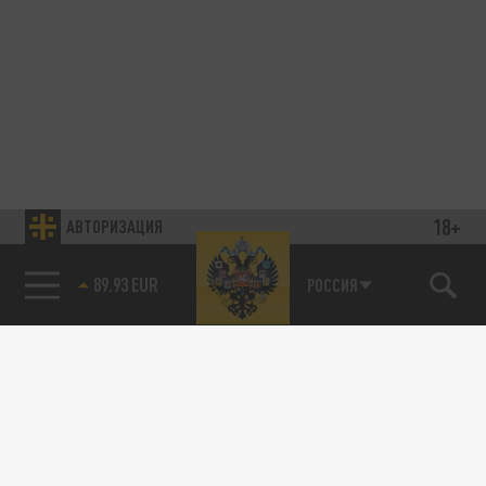
18+
АВТОРИЗАЦИЯ
89.93 EUR
РОССИЯ