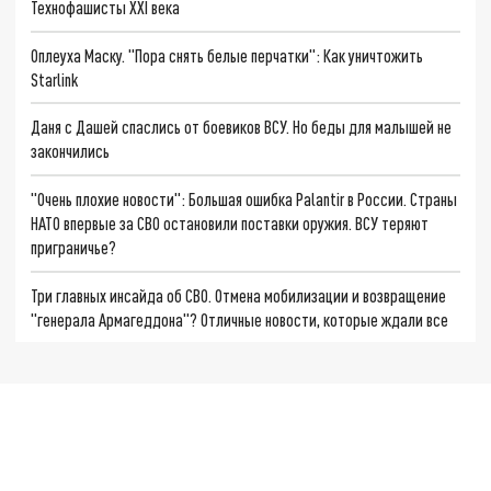
Технофашисты XXI века
Оплеуха Маску. "Пора снять белые перчатки": Как уничтожить
Starlink
Даня с Дашей спаслись от боевиков ВСУ. Но беды для малышей не
закончились
"Очень плохие новости": Большая ошибка Palantir в России. Страны
НАТО впервые за СВО остановили поставки оружия. ВСУ теряют
приграничье?
Три главных инсайда об СВО. Отмена мобилизации и возвращение
"генерала Армагеддона"? Отличные новости, которые ждали все