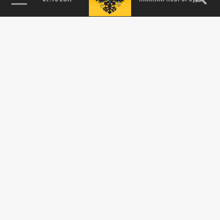
115093, г. Москва, переулок Партийный,
д.1, к.57, стр.3, эт.1, пом.I, ком.45
Тел.:
+7 (495) 374-77-73
info@tsargrad.tv
Адрес для пресс-релизов
press@tsargrad.tv
Средство массовой информации сетевое издание