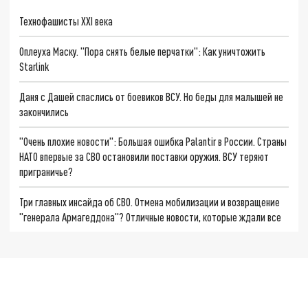
Технофашисты XXI века
Оплеуха Маску. "Пора снять белые перчатки": Как уничтожить
Starlink
Даня с Дашей спаслись от боевиков ВСУ. Но беды для малышей не
закончились
"Очень плохие новости": Большая ошибка Palantir в России. Страны
НАТО впервые за СВО остановили поставки оружия. ВСУ теряют
приграничье?
Три главных инсайда об СВО. Отмена мобилизации и возвращение
"генерала Армагеддона"? Отличные новости, которые ждали все