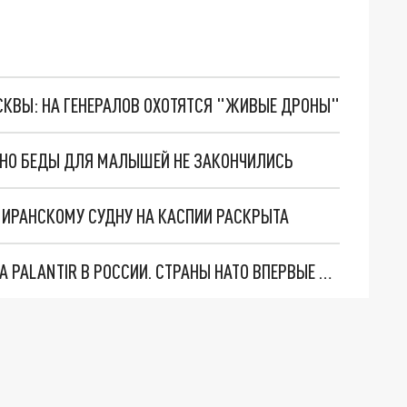
ОСКВЫ: НА ГЕНЕРАЛОВ ОХОТЯТСЯ "ЖИВЫЕ ДРОНЫ"
. НО БЕДЫ ДЛЯ МАЛЫШЕЙ НЕ ЗАКОНЧИЛИСЬ
О ИРАНСКОМУ СУДНУ НА КАСПИИ РАСКРЫТА
"ОЧЕНЬ ПЛОХИЕ НОВОСТИ": БОЛЬШАЯ ОШИБКА PALANTIR В РОССИИ. СТРАНЫ НАТО ВПЕРВЫЕ ЗА СВО ОСТАНОВИЛИ ПОСТАВКИ ОРУЖИЯ. ВСУ ТЕРЯЮТ ПРИГРАНИЧЬЕ?