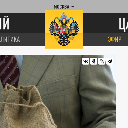
МОСКВА
ИЙ
Ц
АЛИТИКА
ЭФИР