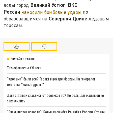
Великий
Устюг
ВКС
воды город
,
России
наносили бомбовые удары
по
Северной
Двине
образовавшимся на
ледовым
торосам.
ЧИТАЙТЕ ТАКЖЕ:
Технофашисты XXI века
"Кротами" были все? Теракт в центре Москвы: На генералов
охотятся "живые дроны"
Даня с Дашей спаслись от боевиков ВСУ. Но беды для малышей не
закончились
"Очень плохие новости": Большая ошибка Palantir в России. Страны