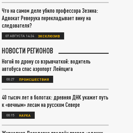
Что на самом деле убило профессора Зезина:
Адвокат Реверука перекладывает вину на
следователя?
07 АВГУСТА 14:24
ЭКСКЛЮЗИВ
НОВОСТИ РЕГИОНОВ
Ногой по дрону со взрывчаткой: водитель
автобуса спас аэропорт Лейпцига
00:27
ПРОИСШЕСТВИЯ
40 тысяч лет в болотах: древняя ДНК укажет путь
к «вечным» лесам на русском Севере
00:15
НАУКА