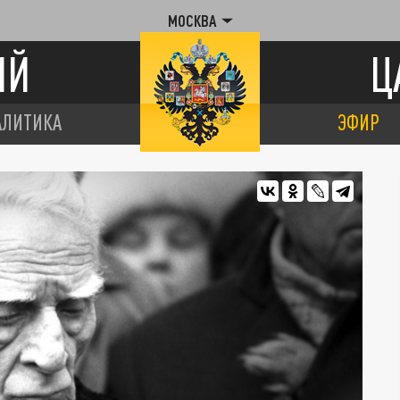
МОСКВА
ИЙ
Ц
АЛИТИКА
ЭФИР