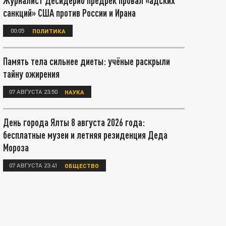
Журналист Десидерио предрёк провал «адских
санкций» США против России и Ирана
00:05
ПОЛИТИКА
Память тела сильнее диеты: учёные раскрыли
тайну ожирения
07 АВГУСТА 23:50
НАУКА
День города Ялты 8 августа 2026 года:
бесплатные музеи и летняя резиденция Деда
Мороза
07 АВГУСТА 23:41
ОБЩЕСТВО