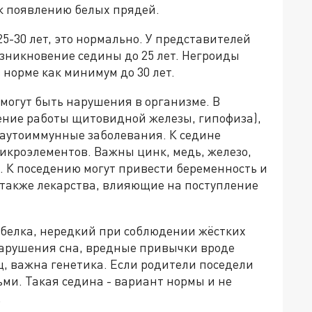
к появлению белых прядей.
5-30 лет, это нормально. У представителей
зникновение седины до 25 лет. Негроиды
 норме как минимум до 30 лет.
огут быть нарушения в организме. В
ение работы щитовидной железы, гипофиза),
аутоиммунные заболевания. К седине
икроэлементов. Важны цинк, медь, железо,
. К поседению могут привести беременность и
а также лекарства, влияющие на поступление
 белка, нередкий при соблюдении жёстких
 нарушения сна, вредные привычки вроде
ц, важна генетика. Если родители поседели
етьми. Такая седина - вариант нормы и не
.