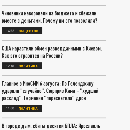
Чиновники наворовали из бюджета и сбежали
вместе с деньгами. Почему им это позволили?
14:52
ОБЩЕСТВО
США нарастили обмен разведданными с Киевом.
Как это отразится на России?
12:48
ПОЛИТИКА
Главное в ИноСМИ 6 августа: По Геленджику
ударили "случайно". Сюрприз Кима – "худший
расклад". Германия "перехватила" дрон
11:00
ПОЛИТИКА
В городе дым, сбиты десятки БПЛА: Ярославль