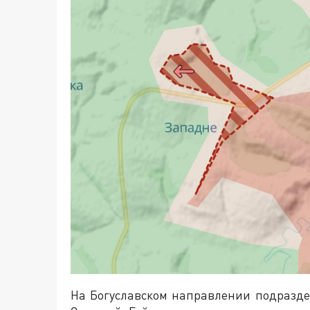
На Богуславском направлении подразде