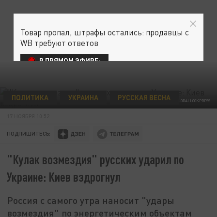
Товар пропал, штрафы остались: продавцы с
WB требуют ответов
В ПРЯМОМ ЭФИРЕ:
ПОЛИТИКА
УКРАИНА
РУССКАЯ ВЕСНА
© FACEBOOK.COM/MOD.MIL.RUS//GLOBALLOOKPRESS
17 НОЯБРЯ 10:52
ПОДПИШИТЕСЬ:
"Кулак возмездия" русских ударил по
Украине: Киев вздрогнул
Россия с самого утра наносит "удары
возмездия" по энергетическим объектам