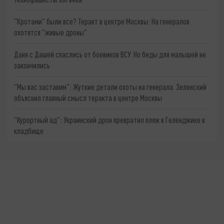
"Кротами" были все? Теракт в центре Москвы: На генералов
охотятся "живые дроны"
Даня с Дашей спаслись от боевиков ВСУ. Но беды для малышей не
закончились
"Мы вас заставим": Жуткие детали охоты на генерала. Зеленский
объяснил главный смысл теракта в центре Москвы
"Курортный ад": Украинский дрон превратил пляж в Геленджике в
кладбище