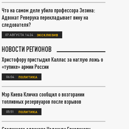
Что на самом деле убило профессора Зезина:
Адвокат Реверука перекладывает вину на
следователя?
07 АВГУСТА 14:24
ЭКСКЛЮЗИВ
НОВОСТИ РЕГИОНОВ
Христофору пристыдил Каллас за наглую ложь о
«тупике» армии России
06:04
ПОЛИТИКА
Мэр Киева Кличко сообщил о возгорании
топливных резервуаров после взрывов
05:51
ПОЛИТИКА