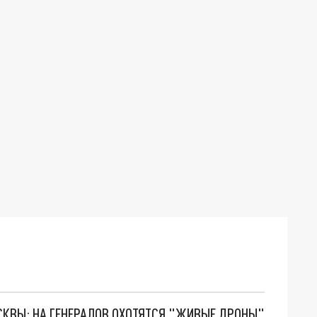
ОСКВЫ: НА ГЕНЕРАЛОВ ОХОТЯТСЯ "ЖИВЫЕ ДРОНЫ"