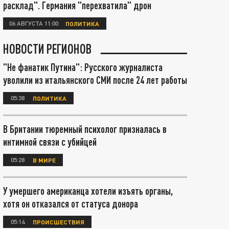
расклад". Германия "перехватила" дрон
06 АВГУСТА 11:00
ПОЛИТИКА
НОВОСТИ РЕГИОНОВ
"Не фанатик Путина": Русского журналиста
уволили из итальянского СМИ после 24 лет работы
05:38
ПОЛИТИКА
В Британии тюремный психолог призналась в
интимной связи с убийцей
05:28
В МИРЕ
У умершего американца хотели изъять органы,
хотя он отказался от статуса донора
05:14
ПРОИСШЕСТВИЯ