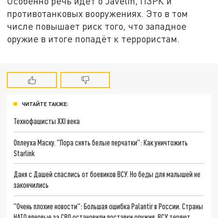
Особенно речь идёт о Javelin, ПЗРК и
противотанковых вооружениях. Это в том
числе повышает риск того, что западное
оружие в итоге попадёт к террористам.
ЧИТАЙТЕ ТАКЖЕ:
Технофашисты XXI века
Оплеуха Маску. "Пора снять белые перчатки": Как уничтожить
Starlink
Даня с Дашей спаслись от боевиков ВСУ. Но беды для малышей не
закончились
"Очень плохие новости": Большая ошибка Palantir в России. Страны
НАТО впервые за СВО остановили поставки оружия. ВСУ теряют