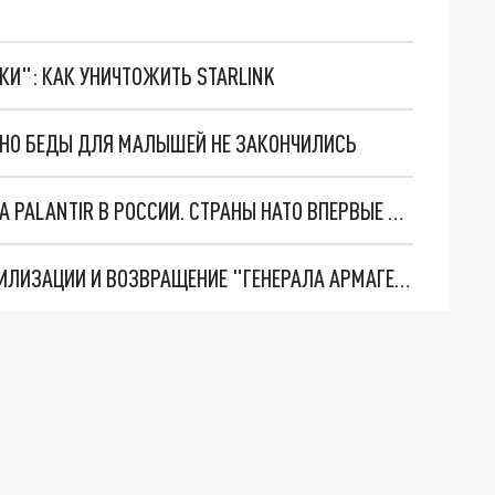
ТКИ": КАК УНИЧТОЖИТЬ STARLINK
. НО БЕДЫ ДЛЯ МАЛЫШЕЙ НЕ ЗАКОНЧИЛИСЬ
"ОЧЕНЬ ПЛОХИЕ НОВОСТИ": БОЛЬШАЯ ОШИБКА PALANTIR В РОССИИ. СТРАНЫ НАТО ВПЕРВЫЕ ЗА СВО ОСТАНОВИЛИ ПОСТАВКИ ОРУЖИЯ. ВСУ ТЕРЯЮТ ПРИГРАНИЧЬЕ?
ТРИ ГЛАВНЫХ ИНСАЙДА ОБ СВО. ОТМЕНА МОБИЛИЗАЦИИ И ВОЗВРАЩЕНИЕ "ГЕНЕРАЛА АРМАГЕДДОНА"? ОТЛИЧНЫЕ НОВОСТИ, КОТОРЫЕ ЖДАЛИ ВСЕ