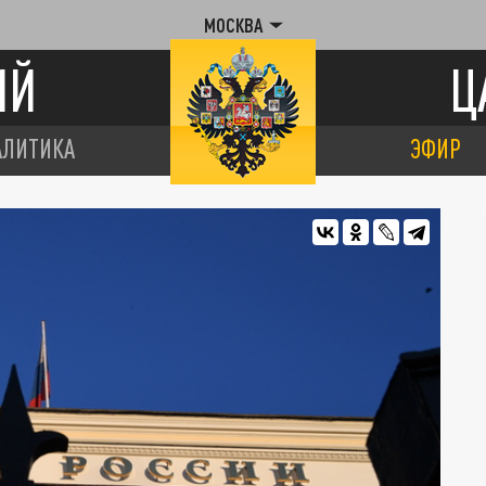
МОСКВА
ИЙ
Ц
АЛИТИКА
ЭФИР