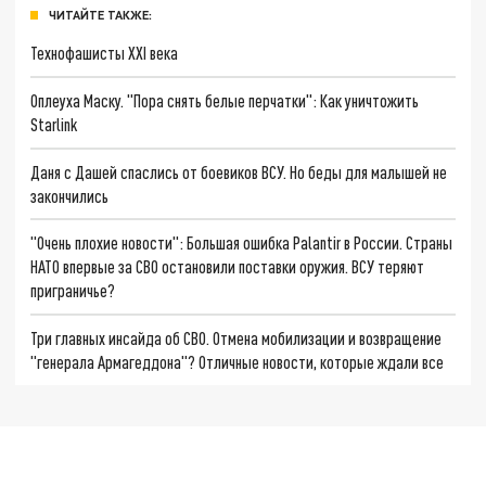
ЧИТАЙТЕ ТАКЖЕ:
Технофашисты XXI века
Оплеуха Маску. "Пора снять белые перчатки": Как уничтожить
Starlink
Даня с Дашей спаслись от боевиков ВСУ. Но беды для малышей не
закончились
"Очень плохие новости": Большая ошибка Palantir в России. Страны
НАТО впервые за СВО остановили поставки оружия. ВСУ теряют
приграничье?
Три главных инсайда об СВО. Отмена мобилизации и возвращение
"генерала Армагеддона"? Отличные новости, которые ждали все