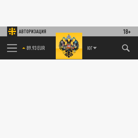
18+
АВТОРИЗАЦИЯ
89.93 EUR
ЮГ
85.64 BRENT