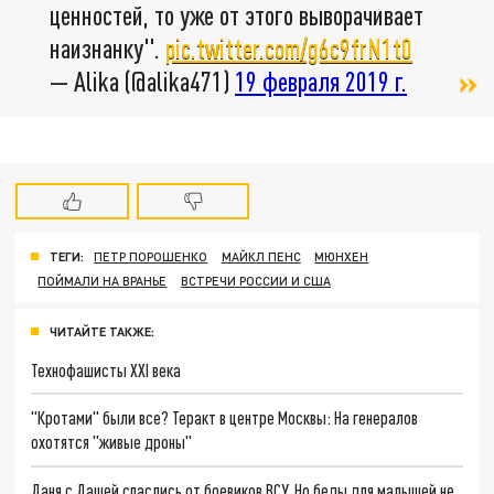
ценностей, то уже от этого выворачивает
наизнанку".
pic.twitter.com/g6c9frN1t0
— Alika (@alika471)
19 февраля 2019 г.
ТЕГИ:
ПЕТР ПОРОШЕНКО
МАЙКЛ ПЕНС
МЮНХЕН
ПОЙМАЛИ НА ВРАНЬЕ
ВСТРЕЧИ РОССИИ И США
ЧИТАЙТЕ ТАКЖЕ:
Технофашисты XXI века
"Кротами" были все? Теракт в центре Москвы: На генералов
охотятся "живые дроны"
Даня с Дашей спаслись от боевиков ВСУ. Но беды для малышей не