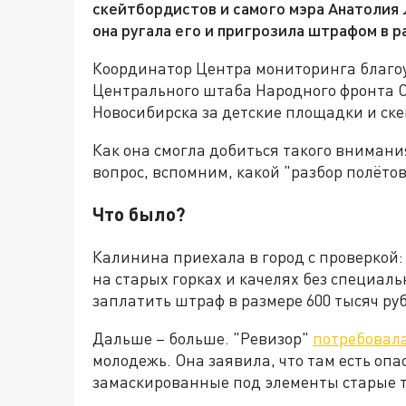
скейтбордистов и самого мэра Анатолия 
она ругала его и пригрозила штрафом в р
Координатор Центра мониторинга благоу
Центрального штаба Народного фронта 
Новосибирска за детские площадки и ске
Как она смогла добиться такого внимания
вопрос, вспомним, какой "разбор полётов
Что было?
Калинина приехала в город с проверкой:
на старых горках и качелях без специал
заплатить штраф в размере 600 тысяч ру
Дальше – больше. "Ревизор"
потребовал
молодежь. Она заявила, что там есть опа
замаскированные под элементы старые т