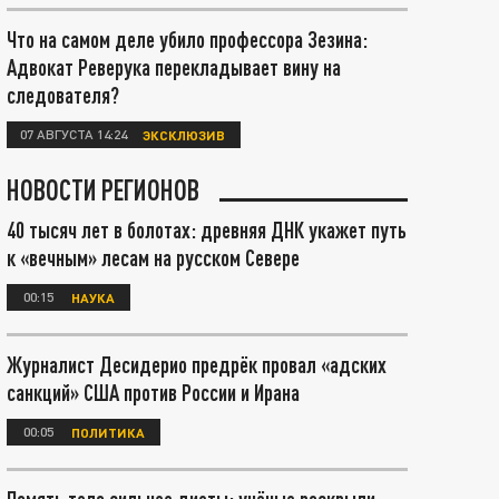
Что на самом деле убило профессора Зезина:
Адвокат Реверука перекладывает вину на
следователя?
07 АВГУСТА 14:24
ЭКСКЛЮЗИВ
НОВОСТИ РЕГИОНОВ
40 тысяч лет в болотах: древняя ДНК укажет путь
к «вечным» лесам на русском Севере
00:15
НАУКА
Журналист Десидерио предрёк провал «адских
санкций» США против России и Ирана
00:05
ПОЛИТИКА