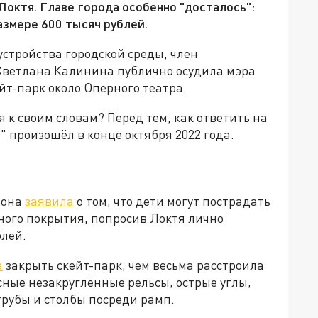
Локтя. Главе города особенно "досталось":
азмере 600 тысяч рублей.
стройства городской среды, член
Светлана Калинина публично осудила мэра
йт-парк около Оперного театра.
 к своим словам? Перед тем, как ответить на
" произошёл в конце октября 2022 года.
 она
заявила
о том, что дети могут пострадать
ьного покрытия, попросив Локтя лично
блей.
а
закрыть скейт-парк, чем весьма расстроила
сные незакруглённые рельсы, острые углы,
рубы и столбы посреди рамп.