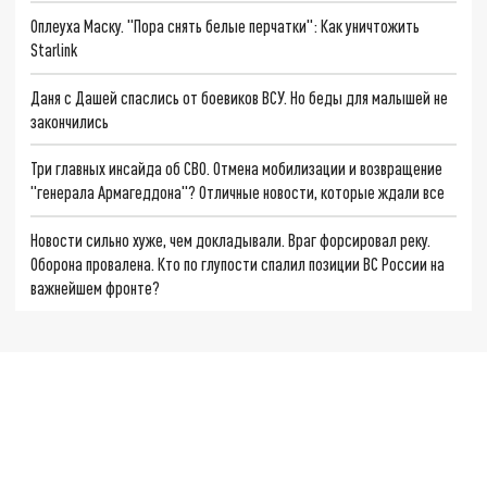
Оплеуха Маску. "Пора снять белые перчатки": Как уничтожить
Starlink
Даня с Дашей спаслись от боевиков ВСУ. Но беды для малышей не
закончились
Три главных инсайда об СВО. Отмена мобилизации и возвращение
"генерала Армагеддона"? Отличные новости, которые ждали все
Новости сильно хуже, чем докладывали. Враг форсировал реку.
Оборона провалена. Кто по глупости спалил позиции ВС России на
важнейшем фронте?