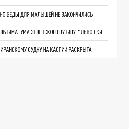
. НО БЕДЫ ДЛЯ МАЛЫШЕЙ НЕ ЗАКОНЧИЛИСЬ
НОВОЕ МАСШТАБНЕЙШЕЕ НАСТУПЛЕНИЕ. ТРИ УЛЬТИМАТУМА ЗЕЛЕНСКОГО ПУТИНУ. "ЛЬВОВ КИМА" ПОСТАВЯТ НА ПВО? ГЛОБАЛЬНЫЙ ПРОРЫВ ПОД ЗАПОРОЖЬЕМ
О ИРАНСКОМУ СУДНУ НА КАСПИИ РАСКРЫТА