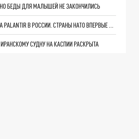
. НО БЕДЫ ДЛЯ МАЛЫШЕЙ НЕ ЗАКОНЧИЛИСЬ
"ОЧЕНЬ ПЛОХИЕ НОВОСТИ": БОЛЬШАЯ ОШИБКА PALANTIR В РОССИИ. СТРАНЫ НАТО ВПЕРВЫЕ ЗА СВО ОСТАНОВИЛИ ПОСТАВКИ ОРУЖИЯ. ВСУ ТЕРЯЮТ ПРИГРАНИЧЬЕ?
О ИРАНСКОМУ СУДНУ НА КАСПИИ РАСКРЫТА