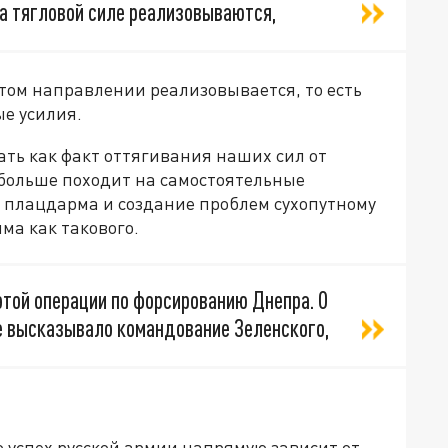
на тягловой силе реализовываются,
 этом направлении реализовывается, то есть
е усилия.
ать как факт оттягивания наших сил от
 больше походит на самостоятельные
 плацдарма и создание проблем сухопутному
ма как такового.
в этой операции по форсированию Днепра. О
ое высказывало командование Зеленского,
о успех русской армии напрямую зависит от