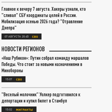
Главное к вечеру 7 августа. Хакеры узнали, кто
"сливал" СБУ координаты целей в России.
Мобилизация осенью 2026 года? "Отравление
Днепра"
07 АВГУСТА 20:45
СВО
НОВОСТИ РЕГИОНОВ
«Наш Рубикон»: Путин собрал команду маршалов
Победы. Что стоит за новыми назначениями в
Минобороны
15:07
СВО
"Веселый молочник" Уолкер подготовился к
депортации и купил билет в Стамбул
15:02
МИГРАНТЫ