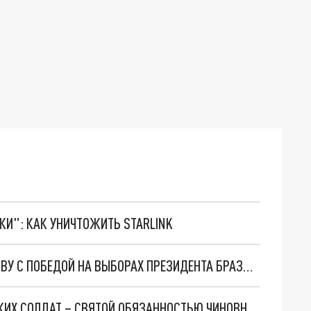
ТКИ": КАК УНИЧТОЖИТЬ STARLINK
ЛУКАШЕНКО ПОЗДРАВИЛ ЛУИСА ЛУЛУ ДА СИЛВУ С ПОБЕДОЙ НА ВЫБОРАХ ПРЕЗИДЕНТА БРАЗИЛИИ
ПУТИН НАЗВАЛ АДРЕСНУЮ ПОДДЕРЖКУ РУССКИХ СОЛДАТ – СВЯТОЙ ОБЯЗАННОСТЬЮ ЧИНОВНИКОВ ВСЕХ УРОВНЕЙ