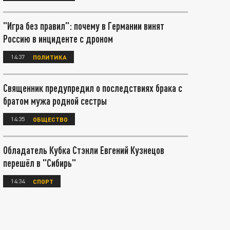
"Игра без правил": почему в Германии винят
Россию в инциденте с дроном
14:37
ПОЛИТИКА
Священник предупредил о последствиях брака с
братом мужа родной сестры
14:35
ОБЩЕСТВО
Обладатель Кубка Стэнли Евгений Кузнецов
перешёл в "Сибирь"
14:34
СПОРТ