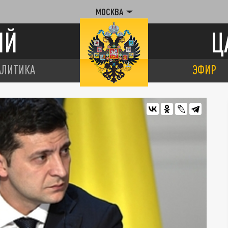
МОСКВА
ИЙ
Ц
АЛИТИКА
ЭФИР