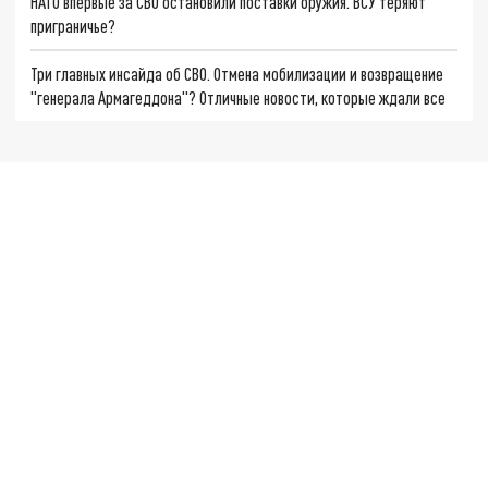
НАТО впервые за СВО остановили поставки оружия. ВСУ теряют
приграничье?
Три главных инсайда об СВО. Отмена мобилизации и возвращение
"генерала Армагеддона"? Отличные новости, которые ждали все