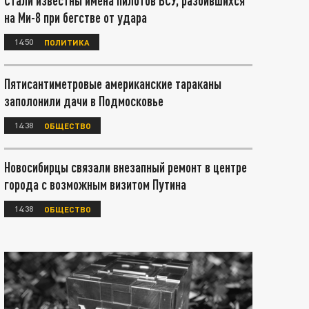
Стали известны имена пилотов ВСУ, разбившихся
на Ми-8 при бегстве от удара
14:50
ПОЛИТИКА
Пятисантиметровые американские тараканы
заполонили дачи в Подмосковье
14:38
ОБЩЕСТВО
Новосибирцы связали внезапный ремонт в центре
города с возможным визитом Путина
14:38
ОБЩЕСТВО