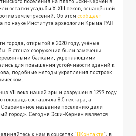
тийского поселения на плато Эски-Кермен в
и остатки усадьбы X-XIII веков, оснащённой
отив землетрясений. Об этом
сообщает
ра по науке Института археологии Крыма РАН
 города, открытой в 2020 году, учёные
бы. В стенах сооружения были замечены
деревянными балками, укрепляющими
ались для повышения устойчивости зданий к
ова, подобные методы укрепления построек
рическом.
ца VII века нашей эры и разрушен в 1299 году
 площадь составляла 8,5 гектара, а
к. Современное название поселению дали
рый город». Сегодня Эски-Кермен является
диняйтесь к нам в соцсетях "
ВКонтакте
", в