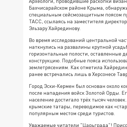
Археологи, проводившие раскопки визан
Бахчисарайском районе Крыма, обнаружил
специальным сейсмозащитным поясом пр
ТАСС, ссылаясь на заместителя директо
Эльзару Хайрединову.
Во время исследований центральной части
наткнулись на развалины крупной усадь
горизонтальные полости, оставленные 
конструкцию. Подобные пояса использов
землетрясениям. Как отметила Хайредин
ранее встречались лишь в Херсонесе Тав
Город Эски-Кермен был основан около кон
после нападения войск Золотой Орды. Его
население достигало трёх тысяч челове
крымские татары, переводимое как «ста
популярным местом среди туристов.
Уважаемые читатели "Царьграда"! Присое