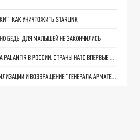
ТКИ": КАК УНИЧТОЖИТЬ STARLINK
. НО БЕДЫ ДЛЯ МАЛЫШЕЙ НЕ ЗАКОНЧИЛИСЬ
"ОЧЕНЬ ПЛОХИЕ НОВОСТИ": БОЛЬШАЯ ОШИБКА PALANTIR В РОССИИ. СТРАНЫ НАТО ВПЕРВЫЕ ЗА СВО ОСТАНОВИЛИ ПОСТАВКИ ОРУЖИЯ. ВСУ ТЕРЯЮТ ПРИГРАНИЧЬЕ?
ТРИ ГЛАВНЫХ ИНСАЙДА ОБ СВО. ОТМЕНА МОБИЛИЗАЦИИ И ВОЗВРАЩЕНИЕ "ГЕНЕРАЛА АРМАГЕДДОНА"? ОТЛИЧНЫЕ НОВОСТИ, КОТОРЫЕ ЖДАЛИ ВСЕ