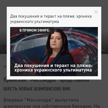
Два покушения и теракт на пляже: хроника
украинского ультиматума
В ПРЯМОМ ЭФИРЕ:
СДЕЛАНО В РОССИИ
ЭКОНОМИКА
КРЫМ
ФОТО: ЦАРЬГРАД
03 МАЯ 10:24
ПОДПИШИТЕСЬ:
Крымская "Массандра" представила
шесть новых шампанских вин
Впервые "Массандра" выпустила
шампанское под собственным брендом. На