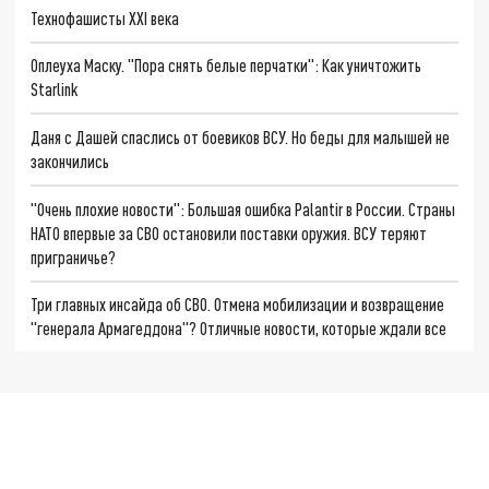
Технофашисты XXI века
Оплеуха Маску. "Пора снять белые перчатки": Как уничтожить
Starlink
Даня с Дашей спаслись от боевиков ВСУ. Но беды для малышей не
закончились
"Очень плохие новости": Большая ошибка Palantir в России. Страны
НАТО впервые за СВО остановили поставки оружия. ВСУ теряют
приграничье?
Три главных инсайда об СВО. Отмена мобилизации и возвращение
"генерала Армагеддона"? Отличные новости, которые ждали все