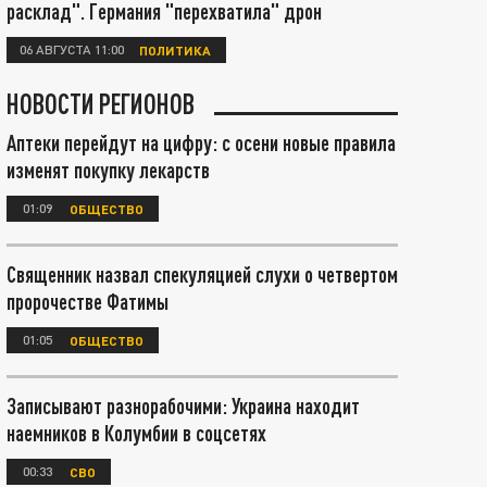
расклад". Германия "перехватила" дрон
06 АВГУСТА 11:00
ПОЛИТИКА
НОВОСТИ РЕГИОНОВ
Аптеки перейдут на цифру: с осени новые правила
изменят покупку лекарств
01:09
ОБЩЕСТВО
Священник назвал спекуляцией слухи о четвертом
пророчестве Фатимы
01:05
ОБЩЕСТВО
Записывают разнорабочими: Украина находит
наемников в Колумбии в соцсетях
00:33
СВО