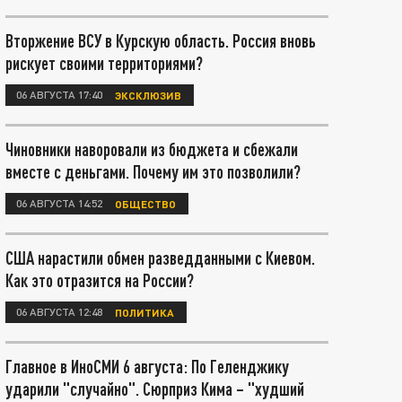
Вторжение ВСУ в Курскую область. Россия вновь
рискует своими территориями?
06 АВГУСТА 17:40
ЭКСКЛЮЗИВ
Чиновники наворовали из бюджета и сбежали
вместе с деньгами. Почему им это позволили?
06 АВГУСТА 14:52
ОБЩЕСТВО
США нарастили обмен разведданными с Киевом.
Как это отразится на России?
06 АВГУСТА 12:48
ПОЛИТИКА
Главное в ИноСМИ 6 августа: По Геленджику
ударили "случайно". Сюрприз Кима – "худший