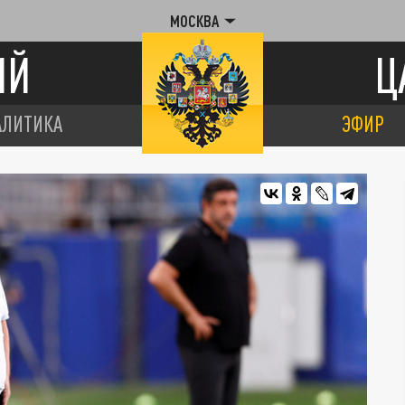
МОСКВА
ИЙ
Ц
АЛИТИКА
ЭФИР