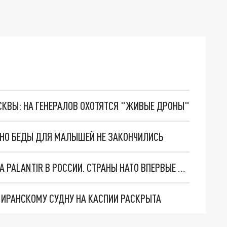
ОСКВЫ: НА ГЕНЕРАЛОВ ОХОТЯТСЯ "ЖИВЫЕ ДРОНЫ"
. НО БЕДЫ ДЛЯ МАЛЫШЕЙ НЕ ЗАКОНЧИЛИСЬ
"ОЧЕНЬ ПЛОХИЕ НОВОСТИ": БОЛЬШАЯ ОШИБКА PALANTIR В РОССИИ. СТРАНЫ НАТО ВПЕРВЫЕ ЗА СВО ОСТАНОВИЛИ ПОСТАВКИ ОРУЖИЯ. ВСУ ТЕРЯЮТ ПРИГРАНИЧЬЕ?
О ИРАНСКОМУ СУДНУ НА КАСПИИ РАСКРЫТА