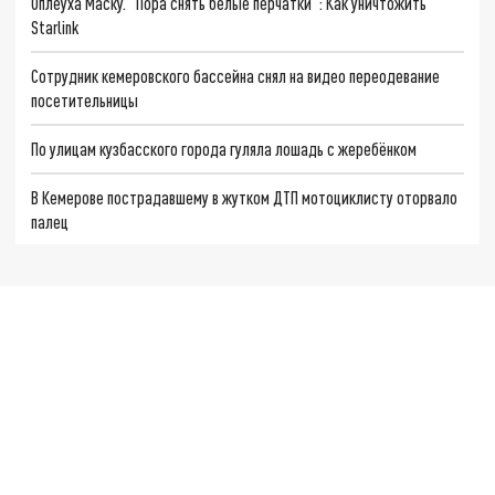
Оплеуха Маску. "Пора снять белые перчатки": Как уничтожить
Starlink
Сотрудник кемеровского бассейна снял на видео переодевание
посетительницы
По улицам кузбасского города гуляла лошадь с жеребёнком
В Кемерове пострадавшему в жутком ДТП мотоциклисту оторвало
палец