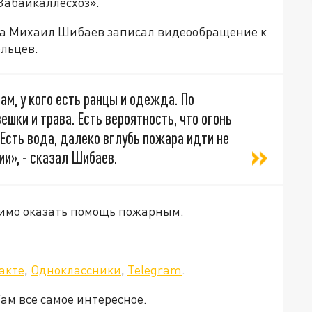
«Забайкаллесхоз».
на Михаил Шибаев записал видеообращение к
льцев.
м, у кого есть ранцы и одежда. По
ешки и трава. Есть вероятность, что огонь
Есть вода, далеко вглубь пожара идти не
ии», - сказал Шибаев.
димо оказать помощь пожарным.
а»!
акте
,
Одноклассники
,
Telegram
.
Там все самое интересное.