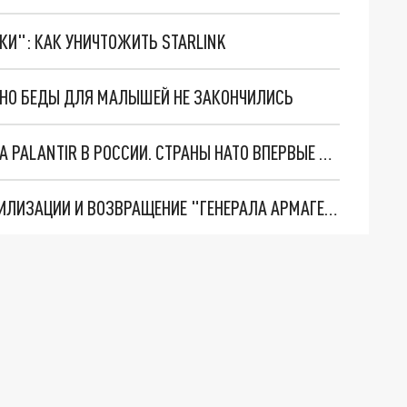
ТКИ": КАК УНИЧТОЖИТЬ STARLINK
. НО БЕДЫ ДЛЯ МАЛЫШЕЙ НЕ ЗАКОНЧИЛИСЬ
"ОЧЕНЬ ПЛОХИЕ НОВОСТИ": БОЛЬШАЯ ОШИБКА PALANTIR В РОССИИ. СТРАНЫ НАТО ВПЕРВЫЕ ЗА СВО ОСТАНОВИЛИ ПОСТАВКИ ОРУЖИЯ. ВСУ ТЕРЯЮТ ПРИГРАНИЧЬЕ?
ТРИ ГЛАВНЫХ ИНСАЙДА ОБ СВО. ОТМЕНА МОБИЛИЗАЦИИ И ВОЗВРАЩЕНИЕ "ГЕНЕРАЛА АРМАГЕДДОНА"? ОТЛИЧНЫЕ НОВОСТИ, КОТОРЫЕ ЖДАЛИ ВСЕ