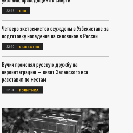
уколами, приводящими к смерти
22:13
СВО
Четверо экстремистов осуждены в Узбекистане за
подготовку нападения на силовиков в России
22:10
ОБЩЕСТВО
Вучич променял русскую дружбу на
евроинтеграцию — визит Зеленского всё
расставил по местам
22:01
ПОЛИТИКА