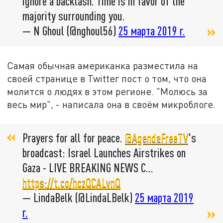
ignore a backlash. Time is in favor of the
majority surrounding you.
— N Ghoul (@nghoul56)
25 марта 2019 г.
Самая обычная американка разместила на
своей странице в Twitter пост о том, что она
молится о людях в этом регионе. "Молюсь за
весь мир", - написала она в своём микроблоге.
Prayers for all for peace.
@AgendaFreeTV
's
broadcast: Israel Launches Airstrikes on
Gaza - LIVE BREAKING NEWS C…
https://t.co/hczQCALvnQ
— Linda️Belk (@LindaLBelk)
25 марта 2019
г.