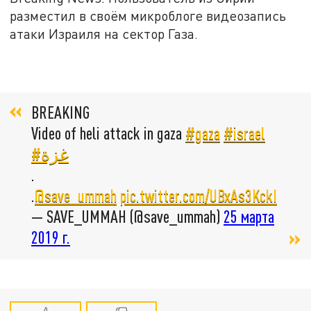
разместил в своём микроблоге видеозапись
атаки Израиля на сектор Газа.
BREAKING
Video of heli attack in gaza
#gaza
#israel
#غزة
.
.
@save_ummah
pic.twitter.com/UBxAs3KckI
— SAVE_UMMAH (@save_ummah)
25 марта
2019 г.