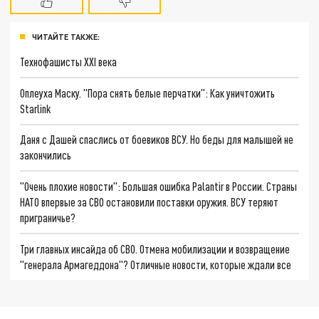
ЧИТАЙТЕ ТАКЖЕ:
Технофашисты XXI века
Оплеуха Маску. "Пора снять белые перчатки": Как уничтожить
Starlink
Даня с Дашей спаслись от боевиков ВСУ. Но беды для малышей не
закончились
"Очень плохие новости": Большая ошибка Palantir в России. Страны
НАТО впервые за СВО остановили поставки оружия. ВСУ теряют
приграничье?
Три главных инсайда об СВО. Отмена мобилизации и возвращение
"генерала Армагеддона"? Отличные новости, которые ждали все