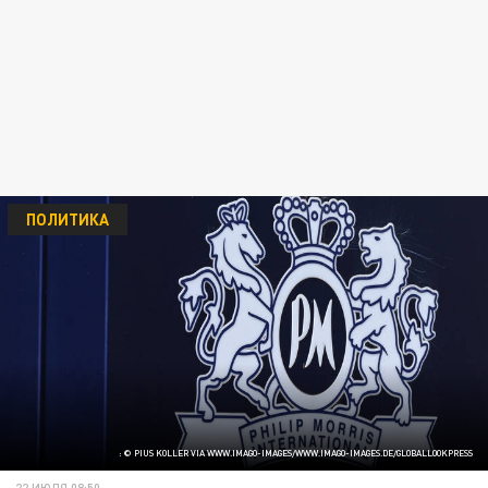
ПОЛИТИКА
: © PIUS KOLLER VIA WWW.IMAGO-IMAGES/WWW.IMAGO-IMAGES.DE/GLOBALLOOKPRESS
22 ИЮЛЯ 08:50