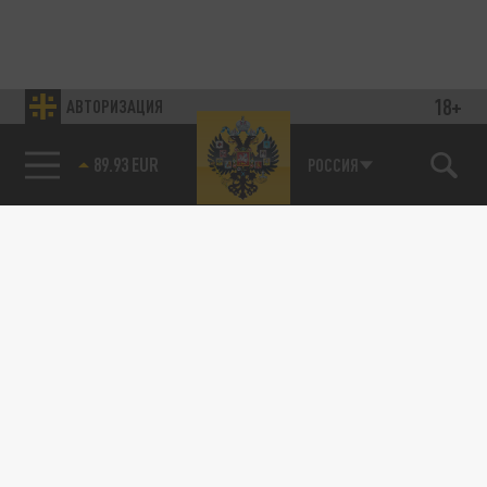
18+
АВТОРИЗАЦИЯ
89.93 EUR
РОССИЯ