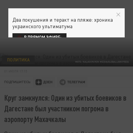
Два покушения и теракт на пляже: хроника
украинского ультиматума
В ПРЯМОМ ЭФИРЕ:
ПОЛИТИКА
ФОТО: KALASHNIKOV MEDIA/GLOBALLOOKPRESS
01 ИЮЛЯ 17:15
ПОДПИШИТЕСЬ:
Круг замкнулся: Один из убитых боевиков в
Дагестане был участником погрома в
аэропорту Махачкалы