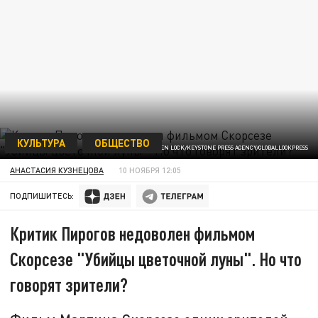
КУЛЬТУРА
ОБЩЕСТВО
ФОТО: STEPHEN LOCK/KEYSTONE PRESS AGENCY/GLOBALLOOKPRESS
АНАСТАСИЯ КУЗНЕЦОВА
10 НОЯБРЯ 12:05
ПОДПИШИТЕСЬ:
Критик Пирогов недоволен фильмом
Скорсезе "Убийцы цветочной луны". Но что
говорят зрители?