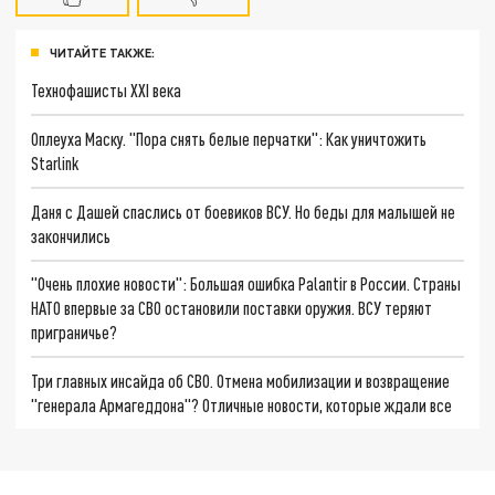
ЧИТАЙТЕ ТАКЖЕ:
Технофашисты XXI века
Оплеуха Маску. "Пора снять белые перчатки": Как уничтожить
Starlink
Даня с Дашей спаслись от боевиков ВСУ. Но беды для малышей не
закончились
"Очень плохие новости": Большая ошибка Palantir в России. Страны
НАТО впервые за СВО остановили поставки оружия. ВСУ теряют
приграничье?
Три главных инсайда об СВО. Отмена мобилизации и возвращение
"генерала Армагеддона"? Отличные новости, которые ждали все