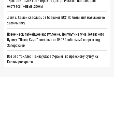
"Кротами" были все? Теракт в центре Москвы: На генералов
охотятся "живые дроны"
Даня с Дашей спаслись от боевиков ВСУ. Но беды для малышей не
закончились
Новое масштабнейшее наступление. Три ультиматума Зеленского
Путину. "Львов Кима" поставят на ПВО? Глобальный прорыв под
Запорожьем
Вот это триллер! Тайна удара Украины по иранскому судну на
Каспии раскрыта