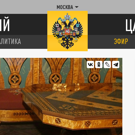
МОСКВА
ИЙ
Ц
АЛИТИКА
ЭФИР