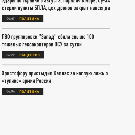
Удары по Украине 8 августа: паралич в море, Су-34
стерли пункты БПЛА, цех дронов закрыт навсегда
06:47
ПОЛИТИКА
ПВО группировки "Запад" сбила свыше 100
тяжелых гексакоптеров ВСУ за сутки
06:29
ОБЩЕСТВО
Христофору пристыдил Каллас за наглую ложь о
«тупике» армии России
06:04
ПОЛИТИКА