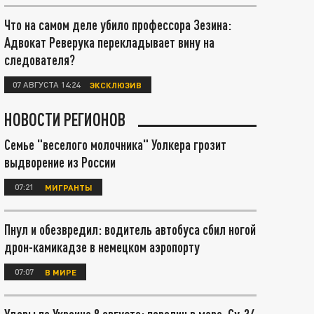
Что на самом деле убило профессора Зезина:
Адвокат Реверука перекладывает вину на
следователя?
07 АВГУСТА 14:24
ЭКСКЛЮЗИВ
НОВОСТИ РЕГИОНОВ
Семье "веселого молочника" Уолкера грозит
выдворение из России
07:21
МИГРАНТЫ
Пнул и обезвредил: водитель автобуса сбил ногой
дрон-камикадзе в немецком аэропорту
07:07
В МИРЕ