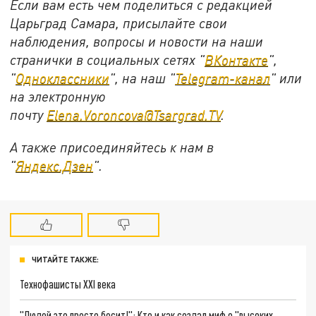
Если вам есть чем поделиться с редакцией
Царьград Самара, присылайте свои
наблюдения, вопросы и новости на наши
странички в социальных сетях "
ВКонтакте
",
"
Одноклассники
", на наш "
Telegram-канал
" или
на электронную
почту
Elena.Voroncova@Tsargrad.TV
.
А также присоединяйтесь к нам в
"
Яндекс.Дзен
".
ЧИТАЙТЕ ТАКЖЕ:
Технофашисты XXI века
"Людей это просто бесит!": Кто и как создал миф о "высоких