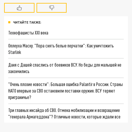
ЧИТАЙТЕ ТАКЖЕ:
Технофашисты XXI века
Оплеуха Маску. "Пора снять белые перчатки": Как уничтожить
Starlink
Даня с Дашей спаслись от боевиков ВСУ. Но беды для малышей не
закончились
"Очень плохие новости": Большая ошибка Palantir в России. Страны
НАТО впервые за СВО остановили поставки оружия. ВСУ теряют
приграничье?
Три главных инсайда об СВО. Отмена мобилизации и возвращение
"генерала Армагеддона"? Отличные новости, которые ждали все