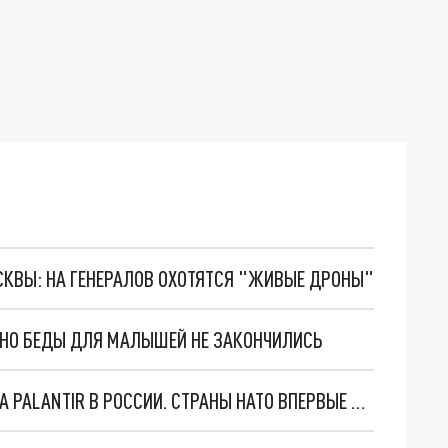
ОСКВЫ: НА ГЕНЕРАЛОВ ОХОТЯТСЯ "ЖИВЫЕ ДРОНЫ"
. НО БЕДЫ ДЛЯ МАЛЫШЕЙ НЕ ЗАКОНЧИЛИСЬ
"ОЧЕНЬ ПЛОХИЕ НОВОСТИ": БОЛЬШАЯ ОШИБКА PALANTIR В РОССИИ. СТРАНЫ НАТО ВПЕРВЫЕ ЗА СВО ОСТАНОВИЛИ ПОСТАВКИ ОРУЖИЯ. ВСУ ТЕРЯЮТ ПРИГРАНИЧЬЕ?