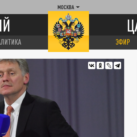
МОСКВА
ИЙ
Ц
АЛИТИКА
ЭФИР