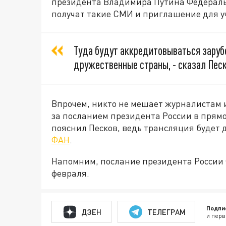
президента Владимира Путина Федераль
получат такие СМИ и приглашение для у
Туда будут аккредитовываться зару
дружественные страны, - сказал Пес
Впрочем, никто не мешает журналистам
за посланием президента России в прямо
пояснил Песков, ведь трансляция будет 
ФАН
.
Напомним, послание президента России 
февраля.
Подпи
ДЗЕН
ТЕЛЕГРАМ
и перв