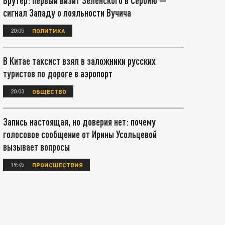
Брутер: первый визит Зеленского в Сербию —
сигнал Западу о лояльности Вучича
20:05
ПОЛИТИКА
В Китае таксист взял в заложники русских
туристов по дороге в аэропорт
20:03
ОБЩЕСТВО
Запись настоящая, но доверия нет: почему
голосовое сообщение от Ирины Усольцевой
вызывает вопросы
19:45
ПРОИСШЕСТВИЯ