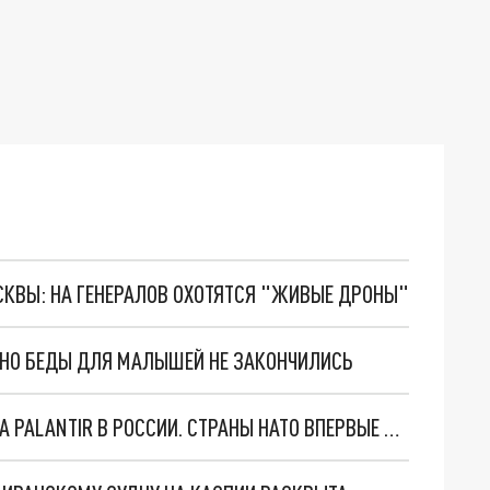
ОСКВЫ: НА ГЕНЕРАЛОВ ОХОТЯТСЯ "ЖИВЫЕ ДРОНЫ"
. НО БЕДЫ ДЛЯ МАЛЫШЕЙ НЕ ЗАКОНЧИЛИСЬ
"ОЧЕНЬ ПЛОХИЕ НОВОСТИ": БОЛЬШАЯ ОШИБКА PALANTIR В РОССИИ. СТРАНЫ НАТО ВПЕРВЫЕ ЗА СВО ОСТАНОВИЛИ ПОСТАВКИ ОРУЖИЯ. ВСУ ТЕРЯЮТ ПРИГРАНИЧЬЕ?