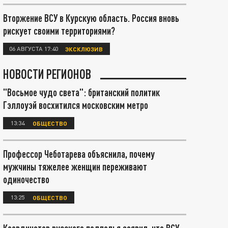
Вторжение ВСУ в Курскую область. Россия вновь
рискует своими территориями?
06 АВГУСТА 17:40
ЭКСКЛЮЗИВ
НОВОСТИ РЕГИОНОВ
"Восьмое чудо света": британский политик
Гэллоуэй восхитился московским метро
13:34
ОБЩЕСТВО
Профессор Чеботарева объяснила, почему
мужчины тяжелее женщин переживают
одиночество
13:25
ОБЩЕСТВО