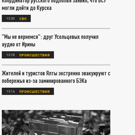
Координатор русского подполья заявил, что ВСУ
могли дойти до Курска
13:20
СВО
"Мы не вернемся": друг Усольцевых получил
аудио от Ирины
13:18
ПРОИСШЕСТВИЯ
Жителей и туристов Ялты экстренно эвакуируют с
побережья из-за заминированного БЭКа
13:14
ПРОИСШЕСТВИЯ