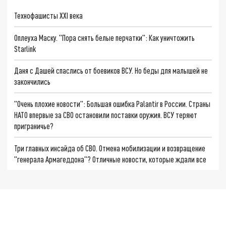
Технофашисты XXI века
Оплеуха Маску. "Пора снять белые перчатки": Как уничтожить
Starlink
Даня с Дашей спаслись от боевиков ВСУ. Но беды для малышей не
закончились
"Очень плохие новости": Большая ошибка Palantir в России. Страны
НАТО впервые за СВО остановили поставки оружия. ВСУ теряют
приграничье?
Три главных инсайда об СВО. Отмена мобилизации и возвращение
"генерала Армагеддона"? Отличные новости, которые ждали все