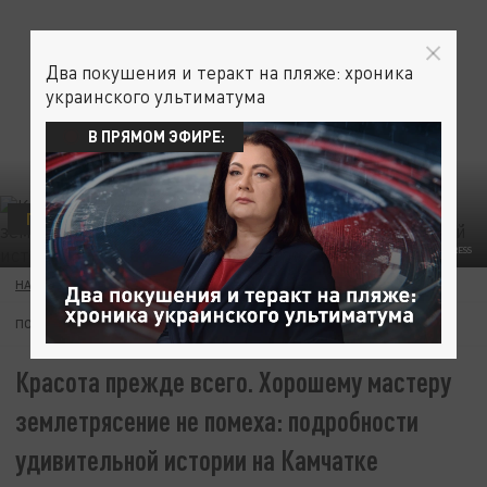
Два покушения и теракт на пляже: хроника
украинского ультиматума
В ПРЯМОМ ЭФИРЕ:
ПРОИСШЕСТВИЯ
ФОТО: © COVER IMAGES/KEYSTONE PRESS AGENCY/GLOBALLOOKPRESS
НАТАЛИЯ РОДИНА
30 ИЮЛЯ 07:02
ПОДПИШИТЕСЬ:
Красота прежде всего. Хорошему мастеру
землетрясение не помеха: подробности
удивительной истории на Камчатке