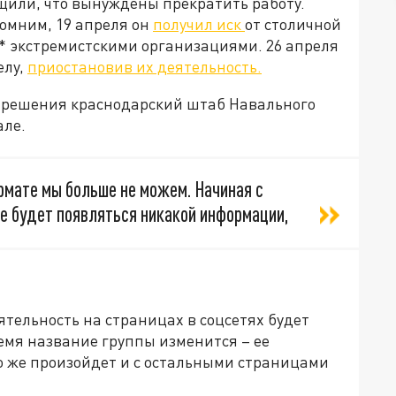
щили, что вынуждены прекратить работу.
омним, 19 апреля он
получил иск
от столичной
* экстремистскими организациями. 26 апреля
елу,
приостановив их деятельность.
я решения краснодарский штаб Навального
але.
рмате мы больше не можем. Начиная с
не будет появляться никакой информации,
тельность на страницах в соцсетях будет
емя название группы изменится – ее
о же произойдет и с остальными страницами