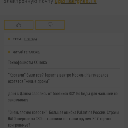
ug@Tsargrad.TV
электронную почту
ТЕГИ:
ПОГОДА
ЧИТАЙТЕ ТАКЖЕ:
Технофашисты XXI века
"Кротами" были все? Теракт в центре Москвы: На генералов
охотятся "живые дроны"
Даня с Дашей спаслись от боевиков ВСУ. Но беды для малышей не
закончились
"Очень плохие новости": Большая ошибка Palantir в России. Страны
НАТО впервые за СВО остановили поставки оружия. ВСУ теряют
приграничье?