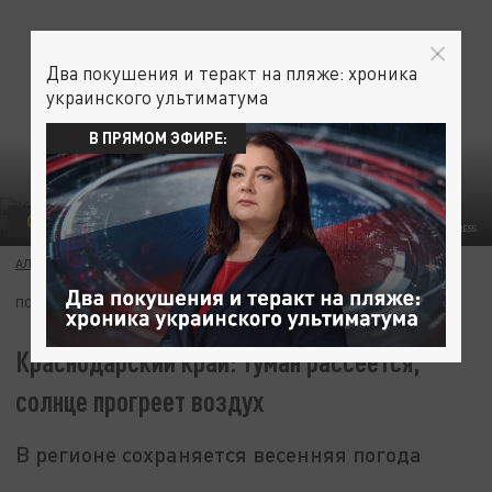
Два покушения и теракт на пляже: хроника
украинского ультиматума
В ПРЯМОМ ЭФИРЕ:
ОБЩЕСТВО
KONSTANTIN KOKOSHKIN/GLOBAL LOOK PRESS/GLOBALLOOKPRESS
АЛЛА БАРАНОВА
28 ЯНВАРЯ 05:31
ПОДПИШИТЕСЬ:
Краснодарский край: туман рассеется,
солнце прогреет воздух
В регионе сохраняется весенняя погода