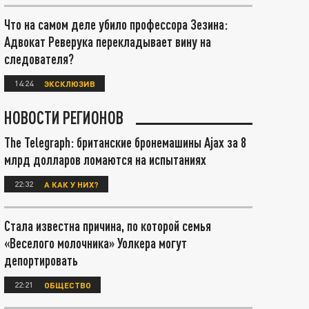
Что на самом деле убило профессора Зезина:
Адвокат Реверука перекладывает вину на
следователя?
14:24
ЭКСКЛЮЗИВ
НОВОСТИ РЕГИОНОВ
The Telegraph: британские бронемашины Ajax за 8
млрд долларов ломаются на испытаниях
22:32
А КАК У НИХ?
Стала известна причина, по которой семья
«Веселого молочника» Уолкера могут
депортировать
22:21
ОБЩЕСТВО