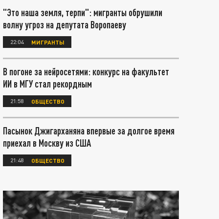
"Это наша земля, терпи": мигранты обрушили
волну угроз на депутата Воропаеву
22:04
МИГРАНТЫ
В погоне за нейросетями: конкурс на факультет
ИИ в МГУ стал рекордным
21:58
ОБЩЕСТВО
Пасынок Джигарханяна впервые за долгое время
приехал в Москву из США
21:48
ОБЩЕСТВО