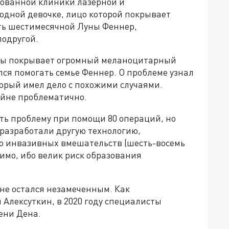
ованной клиники лазерной и
одной девочке, лицо которой покрывает
ть шестимесячной Луны Феннер,
подругой.
ны покрывает огромный меланоцитарный
лся помогать семье Феннер. О проблеме узнал
орый имел дело с похожими случаями.
айне проблематично.
ь проблему при помощи 80 операций, но
 разработали другую технологию,
 инвазивных вмешательств (шесть-восемь
имо, ибо велик риск образования
не остался незамеченным. Как
 Алексуткин, в 2020 году специалисты
ени Дена.