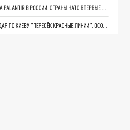
"ОЧЕНЬ ПЛОХИЕ НОВОСТИ": БОЛЬШАЯ ОШИБКА PALANTIR В РОССИИ. СТРАНЫ НАТО ВПЕРВЫЕ ЗА СВО ОСТАНОВИЛИ ПОСТАВКИ ОРУЖИЯ. ВСУ ТЕРЯЮТ ПРИГРАНИЧЬЕ?
"ТЕРПЕНИЕ ПУТИНА ЛОПНУЛО". РЕКОРДНЫЙ УДАР ПО КИЕВУ "ПЕРЕСЁК КРАСНЫЕ ЛИНИИ". ОСОБЫЕ СПЕЦЫ КНДР НА ЛБС? ТАЙНЫЕ ПЕРЕГОВОРЫ ЕВРОПЫ И МОСКВЫ