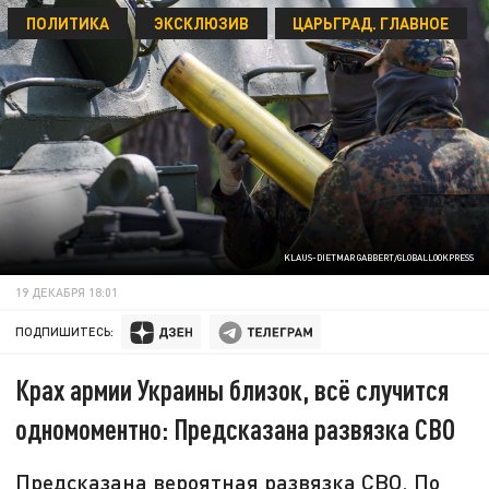
ПОЛИТИКА
ЭКСКЛЮЗИВ
ЦАРЬГРАД. ГЛАВНОЕ
KLAUS-DIETMAR GABBERT/GLOBALLOOKPRESS
19 ДЕКАБРЯ 18:01
ПОДПИШИТЕСЬ:
Крах армии Украины близок, всё случится
одномоментно: Предсказана развязка СВО
Предсказана вероятная развязка СВО. По