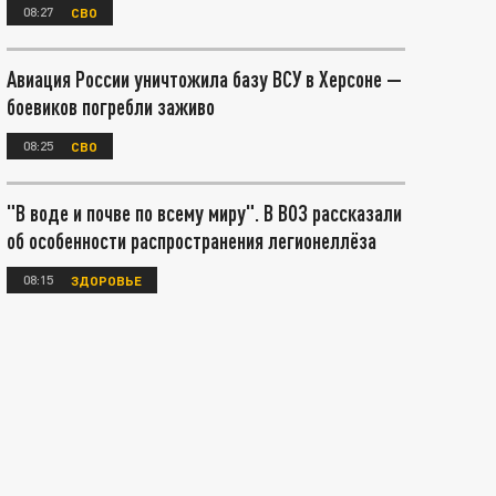
08:27
СВО
Авиация России уничтожила базу ВСУ в Херсоне —
боевиков погребли заживо
08:25
СВО
"В воде и почве по всему миру". В ВОЗ рассказали
об особенности распространения легионеллёза
08:15
ЗДОРОВЬЕ