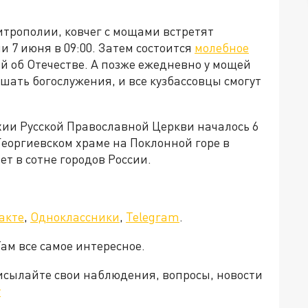
итрополии, ковчег с мощами встретят
7 июня в 09:00. Затем состоится
молебное
ой об Отечестве. А позже ежедневно у мощей
ать богослужения, и все кузбассовцы смогут
хии Русской Православной Церкви началось 6
еоргиевском храме на Поклонной горе в
ет в сотне городов России.
акте
,
Одноклассники
,
Telegram
.
Там все самое интересное.
рисылайте свои наблюдения, вопросы, новости
v