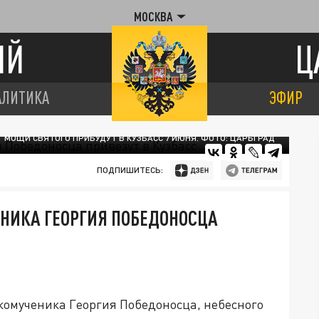
МОСКВА
ИЙ
Ц
АЛИТИКА
ЭФИР
МОЩИ СВЯТОГО ПРИБУДУТ В КУЗБАСС 7 ИЮНЯ. ФОТО: ЦАРЬГРАД
ПОДПИШИТЕСЬ:
НИКА ГЕОРГИЯ ПОБЕДОНОСЦА
комученика Георгия Победоносца, небесного