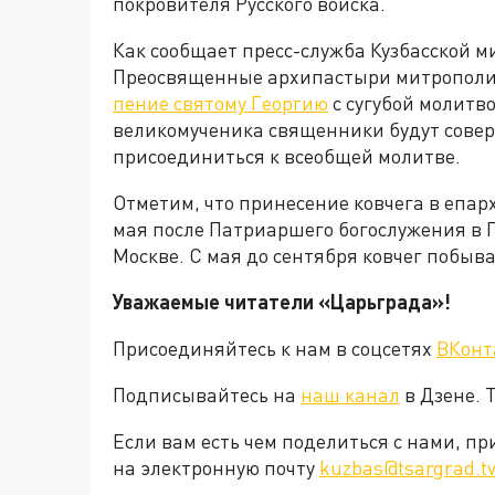
покровителя Русского войска.
Как сообщает пресс-служба Кузбасской м
Преосвященные архипастыри митрополии 
пение святому Георгию
с сугубой молитв
великомученика священники будут соверш
присоединиться к всеобщей молитве.
Отметим, что принесение ковчега в епар
мая после Патриаршего богослужения в Г
Москве. С мая до сентября ковчег побыва
Уважаемые читатели «Царьграда»!
Присоединяйтесь к нам в соцсетях
ВКонт
Подписывайтесь на
наш канал
в Дзене. 
Если вам есть чем поделиться с нами, п
на электронную почту
kuzbas@tsargrad.t