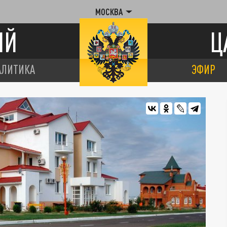
МОСКВА
ИЙ
Ц
АЛИТИКА
ЭФИР